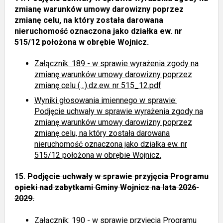
zmianę warunków umowy darowizny poprzez
zmianę celu, na który została darowana
nieruchomość oznaczona jako działka ew. nr
515/12 położona w obrębie Wojnicz.
Załącznik: 189 - w sprawie wyrażenia zgody na
zmianę warunków umowy darowizny poprzez
zmianę celu (...).dz.ew. nr 515_12.pdf
Wyniki głosowania imiennego
w sprawie:
Podjęcie uchwały w sprawie wyrażenia zgody na
zmianę warunków umowy darowizny poprzez
zmianę celu, na który została darowana
nieruchomość oznaczona jako działka ew. nr
515/12 położona w obrębie Wojnicz.
15.
Podjęcie uchwały w sprawie przyjęcia Programu
opieki nad zabytkami Gminy Wojnicz na lata 2026-
2029.
Załącznik: 190 - w sprawie przyjęcia Programu