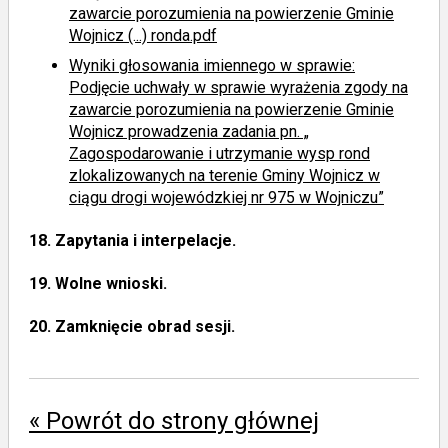
zawarcie porozumienia na powierzenie Gminie
Wojnicz (...) ronda.pdf
Wyniki głosowania imiennego
w sprawie:
Podjęcie uchwały w sprawie wyrażenia zgody na
zawarcie porozumienia na powierzenie Gminie
Wojnicz prowadzenia zadania pn. „
Zagospodarowanie i utrzymanie wysp rond
zlokalizowanych na terenie Gminy Wojnicz w
ciągu drogi wojewódzkiej nr 975 w Wojniczu”
18.
Zapytania i interpelacje.
19.
Wolne wnioski.
20.
Zamknięcie obrad sesji.
« Powrót do strony głównej