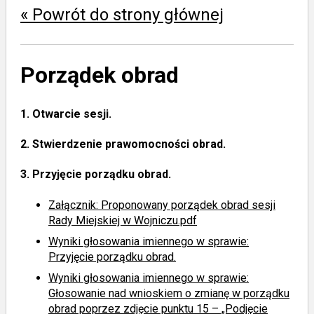
« Powrót do strony głównej
Porządek obrad
1.
Otwarcie sesji.
2.
Stwierdzenie prawomocności obrad.
3.
Przyjęcie porządku obrad.
Załącznik: Proponowany porządek obrad sesji
Rady Miejskiej w Wojniczu.pdf
Wyniki głosowania imiennego
w sprawie:
Przyjęcie porządku obrad.
Wyniki głosowania imiennego
w sprawie:
Głosowanie nad wnioskiem o zmianę w porządku
obrad poprzez zdjęcie punktu 15 – „Podjęcie