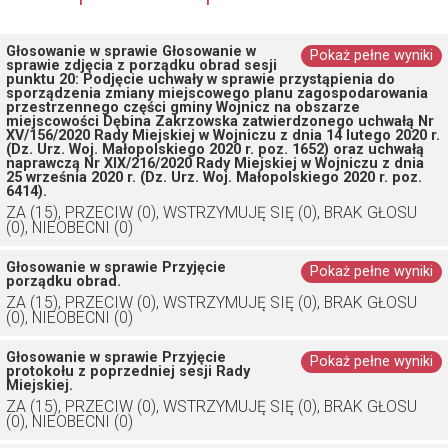
Głosowanie w sprawie Głosowanie w
Pokaż pełne wyniki
sprawie zdjęcia z porządku obrad sesji
punktu 20: Podjęcie uchwały w sprawie przystąpienia do
sporządzenia zmiany miejscowego planu zagospodarowania
przestrzennego części gminy Wojnicz na obszarze
miejscowości Dębina Zakrzowska zatwierdzonego uchwałą Nr
XV/156/2020 Rady Miejskiej w Wojniczu z dnia 14 lutego 2020 r.
(Dz. Urz. Woj. Małopolskiego 2020 r. poz. 1652) oraz uchwałą
naprawczą Nr XIX/216/2020 Rady Miejskiej w Wojniczu z dnia
25 września 2020 r. (Dz. Urz. Woj. Małopolskiego 2020 r. poz.
6414).
ZA (15), PRZECIW (0), WSTRZYMUJĘ SIĘ (0), BRAK GŁOSU
(0), NIEOBECNI (0)
Głosowanie w sprawie Przyjęcie
Pokaż pełne wyniki
porządku obrad.
ZA (15), PRZECIW (0), WSTRZYMUJĘ SIĘ (0), BRAK GŁOSU
(0), NIEOBECNI (0)
Głosowanie w sprawie Przyjęcie
Pokaż pełne wyniki
protokołu z poprzedniej sesji Rady
Miejskiej.
ZA (15), PRZECIW (0), WSTRZYMUJĘ SIĘ (0), BRAK GŁOSU
(0), NIEOBECNI (0)