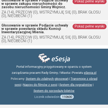
Głosowanie w sprawie Podjęcie uchwały
Pokaż pełne wyniki
w sprawie zakupu nieruchomości do
zasobu nieruchomości Gminy Wojnicz.
ZA (14), PRZECIW (0), WSTRZYMUJĘ SIĘ (0), BRAK GŁOSU
(0), NIEOBECNI (1)
Głosowanie w sprawie Podjęcie uchwały
Pokaż pełne wyniki
w sprawie powołania składu Komisji
Inwentaryzacyjnej Mienia.
ZA (14), PRZECIW (0), WSTRZYMUJĘ SIĘ (0), BRAK GŁOSU
(0), NIEOBECNI (1)
Portal informacyjny przygotowany w oparciu o system
zarządzania pracami Rady Gminy / Miasta i Powiatu
eSesja.pl
Polecamy:
System do zdalnych głosowań
|
Transmisje z obrad
sesji
|
Napisy do filmów z sesji
|
System dla sygnalistów
|
System do sprzedaży biletów
Licznik odwiedzin
110600