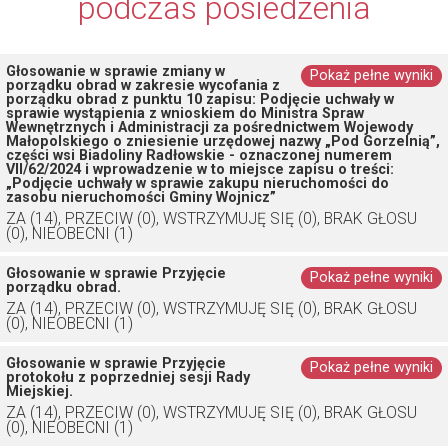
podczas posiedzenia
Głosowanie w sprawie zmiany w
Pokaż pełne wyniki
porządku obrad w zakresie wycofania z
porządku obrad z punktu 10 zapisu: Podjęcie uchwały w
sprawie wystąpienia z wnioskiem do Ministra Spraw
Wewnętrznych i Administracji za pośrednictwem Wojewody
Małopolskiego o zniesienie urzędowej nazwy „Pod Gorzelnią”,
części wsi Biadoliny Radłowskie - oznaczonej numerem
VII/62/2024 i wprowadzenie w to miejsce zapisu o treści:
„Podjęcie uchwały w sprawie zakupu nieruchomości do
zasobu nieruchomości Gminy Wojnicz”
ZA (14), PRZECIW (0), WSTRZYMUJĘ SIĘ (0), BRAK GŁOSU
(0), NIEOBECNI (1)
Głosowanie w sprawie Przyjęcie
Pokaż pełne wyniki
porządku obrad.
ZA (14), PRZECIW (0), WSTRZYMUJĘ SIĘ (0), BRAK GŁOSU
(0), NIEOBECNI (1)
Głosowanie w sprawie Przyjęcie
Pokaż pełne wyniki
protokołu z poprzedniej sesji Rady
Miejskiej.
ZA (14), PRZECIW (0), WSTRZYMUJĘ SIĘ (0), BRAK GŁOSU
(0), NIEOBECNI (1)